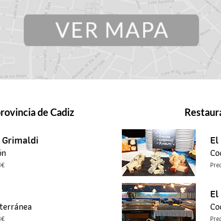
provincia de Cadiz
Restaur
Grimaldi
El
ón
Co
3€
Pre
El
terránea
Co
3€
Pre