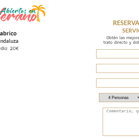
RESERVA
SERVI
abrico
Obtén las mejore
Andaluza
trato directo y di
edio: 20€