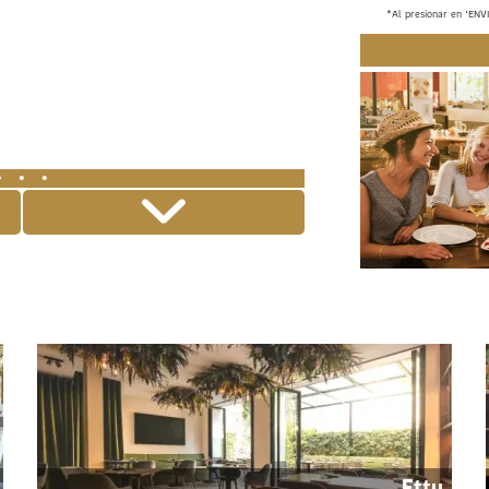
*Al presionar en "ENV
· · ·